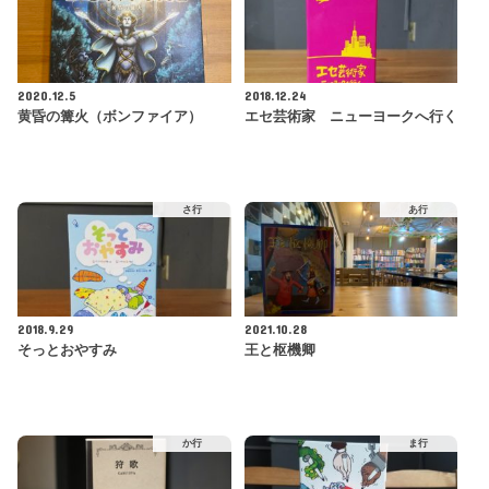
2020.12.5
2018.12.24
黄昏の篝火（ボンファイア）
エセ芸術家 ニューヨークへ行く
さ行
あ行
2018.9.29
2021.10.28
そっとおやすみ
王と枢機卿
か行
ま行