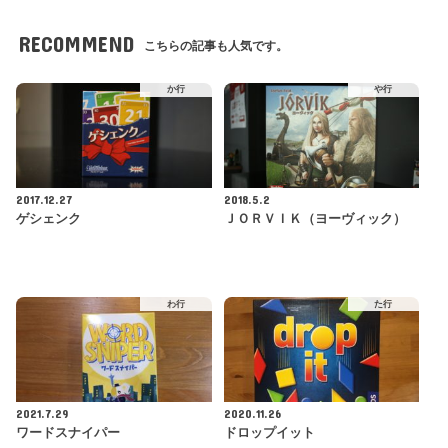
RECOMMEND
こちらの記事も人気です。
か行
や行
2017.12.27
2018.5.2
ゲシェンク
ＪＯＲＶＩＫ（ヨーヴィック）
わ行
た行
2021.7.29
2020.11.26
ワードスナイパー
ドロップイット