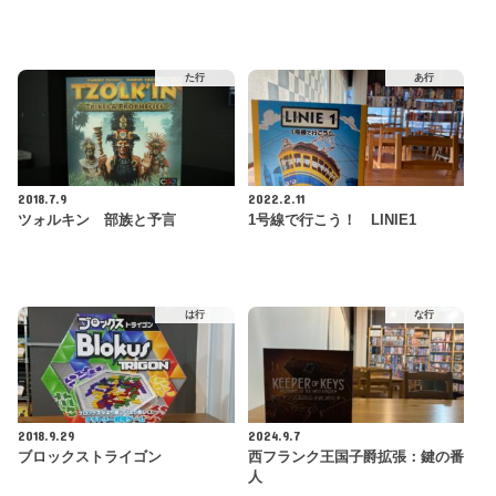
た行
あ行
2018.7.9
2022.2.11
ツォルキン 部族と予言
1号線で行こう！ LINIE1
は行
な行
2018.9.29
2024.9.7
ブロックストライゴン
西フランク王国子爵拡張：鍵の番
人