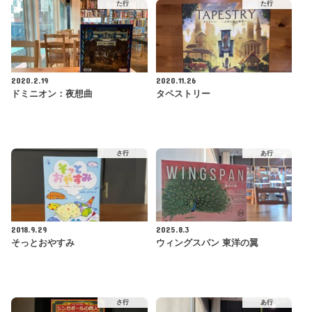
た行
た行
2020.2.19
2020.11.26
ドミニオン：夜想曲
タペストリー
さ行
あ行
2018.9.29
2025.8.3
そっとおやすみ
ウィングスパン 東洋の翼
さ行
あ行