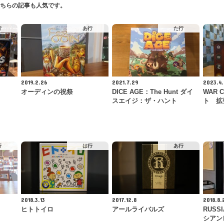
ちらの記事も人気です。
行
あ行
た行
2019.2.26
2021.7.29
2023.4.
オーディンの祝祭
DICE AGE：The Hunt ダイ
WAR 
スエイジ：ザ・ハント
ト 拡
行
は行
あ行
2018.3.13
2017.12.8
2018.8.
ヒトトイロ
アールライバルズ
RUSSI
シアン