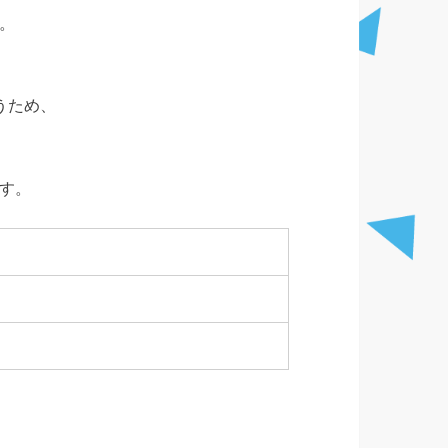
。
うため、
す。