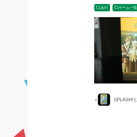
あ行
ゲーム一
SPLASH