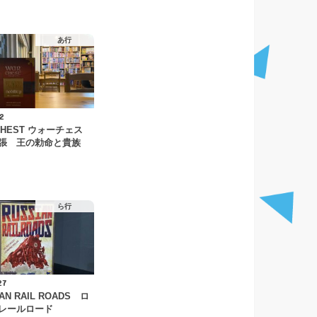
あ行
2
CHEST ウォーチェス
張 王の勅命と貴族
ら行
27
AN RAIL ROADS ロ
レールロード