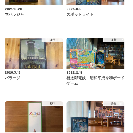
2021.10.28
2025.8.3
マハラジャ
スポットライト
は行
ま行
2020.3.18
2022.2.12
バラージ
桃太郎電鉄 昭和平成令和ボード
ゲーム
あ行
あ行