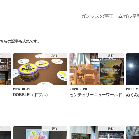
ガンジスの藩王 ムガル皇
ちらの記事も人気です。
行
た行
さ行
2017.10.31
2020.2.28
2020.11
DOBBLE（ドブル）
センチュリーニューワールド
ぬくみ
行
さ行
あ行