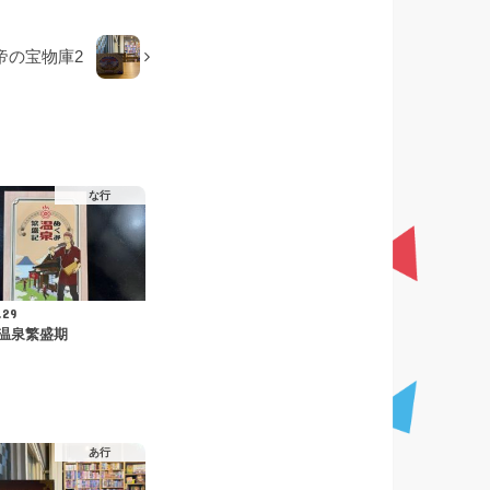
帝の宝物庫2
な行
.29
温泉繁盛期
あ行