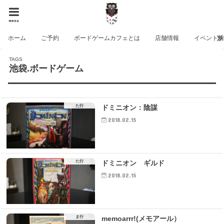
menu
ホーム
ご予約
ボードゲームカフェとは
店舗情報
イベント
池袋.ボードゲーム
た行
ドミニオン：陰謀
2018.02.15
た行
ドミニオン ギルド
2018.02.15
ま行
memoarrr!(メモアール）